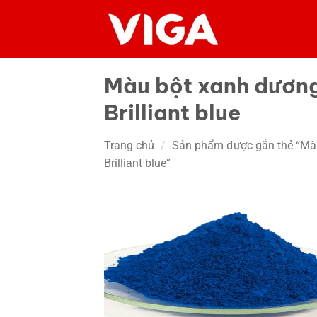
Chuyển
đến
nội
dung
Màu bột xanh dươn
Brilliant blue
Trang chủ
/
Sản phẩm được gắn thẻ “Mà
Brilliant blue”