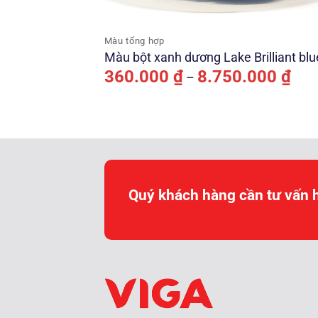
Màu tổng hợp
Màu bột xanh dương Lake Brilliant blu
Kho
360.000
₫
8.750.000
₫
–
giá:
từ
360.
đến
8.75
Quý khách hàng cần tư vấn 