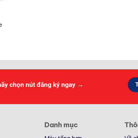
e
ảng
000 ₫
0.000 ₫
hãy chọn nút đăng ký ngay →
Danh mục
Thô