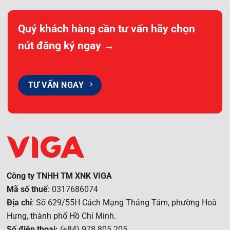
Quý khách hàng cần tư vấn hãy chọn
nút đăng ký ngay →
TƯ VẤN NGAY
Công ty TNHH TM XNK VIGA
Mã số thuế
: 0317686074
Địa chỉ
: Số 629/55H Cách Mạng Tháng Tám, phường Hoà
Hưng, t
hành phố Hồ Chí Minh.
Số điện thoại:
(+84) 978 805 205