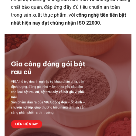
chất bảo quản, đáp ứng đầy đủ tiêu chuẩn an toàn
trong sản xuất thực phẩm, với
công nghệ tiên tiến bật
nhất hiện nay đạt chứng nhận ISO 22000
.
Gia công đóng gói bột
rau củ
VIGA hỗ trợ doanh nghiệp từ khâu phân chia, cân
định lượng, đóng gói nhỏ – lớn theo yêu cầu cho
các loại
bột rau củ, bột trái cây và bột gia vị phô
mai
.
Sản phẩm đầu ra của VIGA
đồng đều – ổn định –
chuyên nghiệp
, giúp thương hiệu nâng tầm và sẵn
sàng phân phối ra thị trường.
LIÊN HỆ NGAY