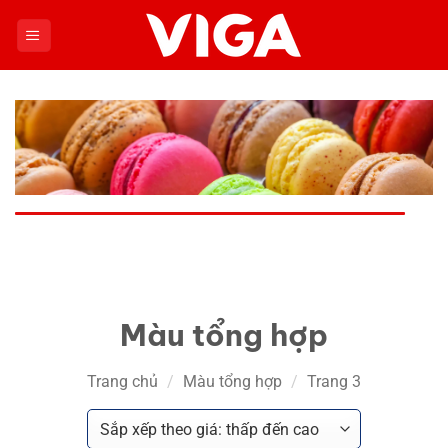
Chuyển
đến
nội
dung
Màu tổng hợp
Trang chủ
/
Màu tổng hợp
/
Trang 3