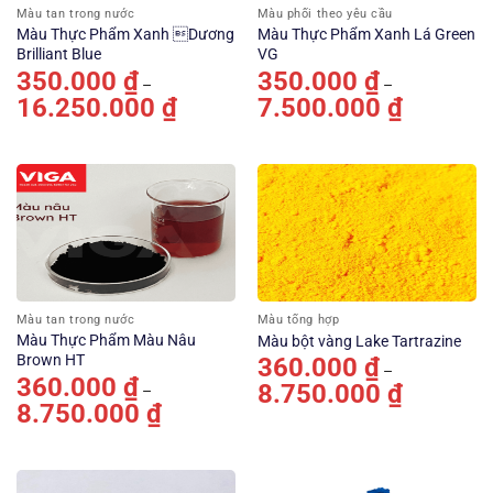
Màu tan trong nước
Màu phối theo yêu cầu
Màu Thực Phẩm Xanh Dương
Màu Thực Phẩm Xanh Lá Green
Brilliant Blue
VG
350.000
₫
350.000
₫
–
–
16.250.000
₫
Khoảng
7.500.000
₫
Khoảng
giá:
giá:
từ
từ
350.000 ₫
350.000 ₫
đến
đến
16.250.000 ₫
7.500.000 ₫
Màu tan trong nước
Màu tổng hợp
Màu Thực Phẩm Màu Nâu
Màu bột vàng Lake Tartrazine
Brown HT
360.000
₫
–
360.000
₫
8.750.000
₫
Khoảng
–
giá:
8.750.000
₫
Khoảng
từ
giá:
360.000 ₫
từ
đến
360.000 ₫
8.750.000 ₫
đến
8.750.000 ₫