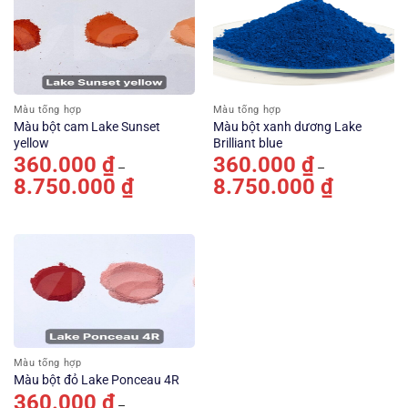
Màu tổng hợp
Màu tổng hợp
Màu bột cam Lake Sunset
Màu bột xanh dương Lake
yellow
Brilliant blue
360.000
₫
360.000
₫
–
–
8.750.000
₫
Khoảng
8.750.000
₫
Khoảng
giá:
giá:
từ
từ
360.000 ₫
360.000 ₫
đến
đến
8.750.000 ₫
8.750.000 ₫
Màu tổng hợp
Màu bột đỏ Lake Ponceau 4R
360.000
₫
–