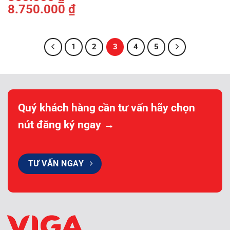
8.750.000
₫
Khoảng
giá:
từ
360.000 ₫
đến
8.750.000 ₫
1
2
3
4
5
Quý khách hàng cần tư vấn hãy chọn
nút đăng ký ngay →
TƯ VẤN NGAY