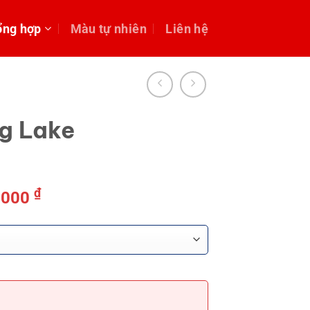
ổng hợp
Màu tự nhiên
Liên hệ
g Lake
Khoảng
₫
.000
giá:
từ
360.000 ₫
đến
8.750.000 ₫