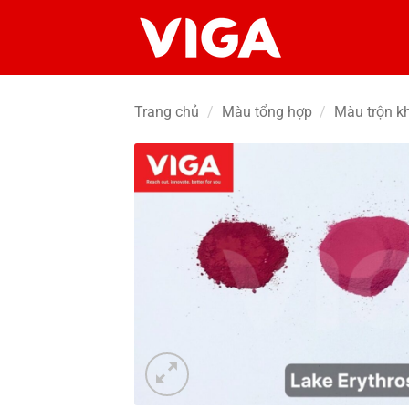
Chuyển
đến
nội
dung
Trang chủ
/
Màu tổng hợp
/
Màu trộn k