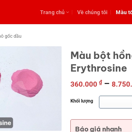
Trang chủ
Về chúng tôi
Màu t
hô gốc dầu
Màu bột hồn
Erythrosine
–
₫
360.000
8.750
Khối lượng
Báo giá nhanh