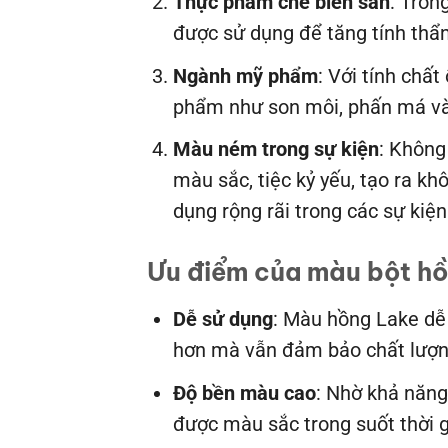
Thực phẩm chế biến sẵn
: Tron
được sử dụng để tăng tính th
Ngành mỹ phẩm
: Với tính chấ
phẩm như son môi, phấn má và
Màu ném trong sự kiện
: Không
màu sắc, tiệc kỷ yếu, tạo ra k
dụng rộng rãi trong các sự kiệ
Ưu điểm của màu bột hồ
Dễ sử dụng
: Màu hồng Lake dễ 
hơn mà vẫn đảm bảo chất lượn
Độ bền màu cao
: Nhờ khả năng
được màu sắc trong suốt thời g