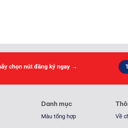
Khoảng
giá:
từ
2.000.000 ₫
đến
19.500.000 ₫
hãy chọn nút đăng ký ngay →
Danh mục
Thô
Màu tổng hợp
Về c