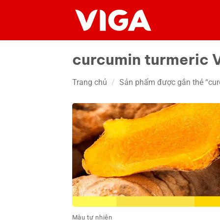
Chuyển
đến
nội
dung
curcumin turmeric 
Trang chủ
/
Sản phẩm được gắn thẻ “cur
Màu tự nhiên