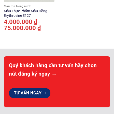
Màu tan trong nước
Màu Thực Phẩm Màu Hồng
Erythrosine E127
4.000.000
₫
–
75.000.000
₫
Khoảng
giá:
từ
4.000.000 ₫
đến
75.000.000 ₫
Quý khách hàng cần tư vấn hãy chọn
nút đăng ký ngay →
TƯ VẤN NGAY