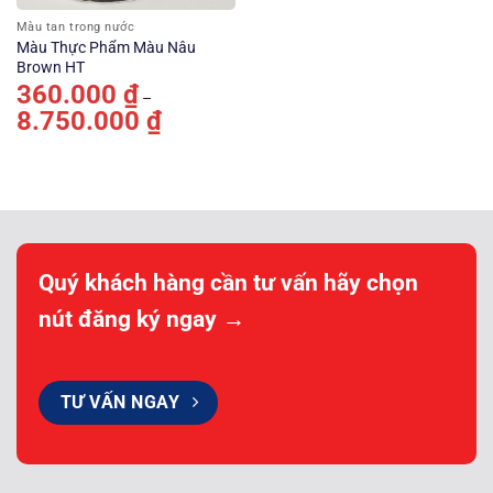
Màu tan trong nước
Màu Thực Phẩm Màu Nâu
Brown HT
360.000
₫
–
8.750.000
₫
Khoảng
giá:
từ
360.000 ₫
đến
8.750.000 ₫
Quý khách hàng cần tư vấn hãy chọn
nút đăng ký ngay →
TƯ VẤN NGAY