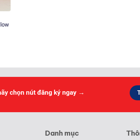
llow
ảng
000 ₫
0.000 ₫
hãy chọn nút đăng ký ngay →
Danh mục
Thô