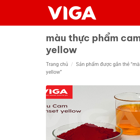
Chuyển
đến
nội
dung
màu thực phẩm cam
yellow
Trang chủ
/
Sản phẩm được gắn thẻ “mà
yellow”