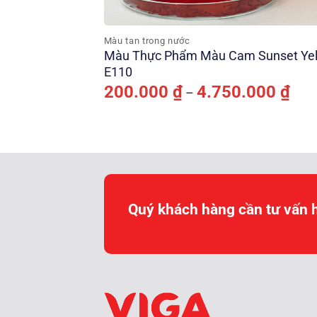
Màu tan trong nước
Màu Thực Phẩm Màu Cam Sunset Ye
E110
Kho
200.000
₫
4.750.000
₫
–
giá:
từ
200.
đến
4.75
Quý khách hàng cần tư vấn 