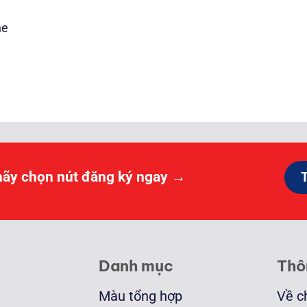
ne
Khoảng
giá:
từ
4.000.000 ₫
đến
75.000.000 ₫
hãy chọn nút đăng ký ngay →
Danh mục
Thô
Màu tổng hợp
Về c