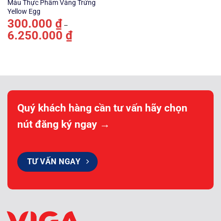
Màu Thực Phẩm Vàng Trứng
Yellow Egg
300.000
₫
–
6.250.000
₫
Khoảng
giá:
từ
300.000 ₫
đến
6.250.000 ₫
Quý khách hàng cần tư vấn hãy chọn
nút đăng ký ngay →
TƯ VẤN NGAY