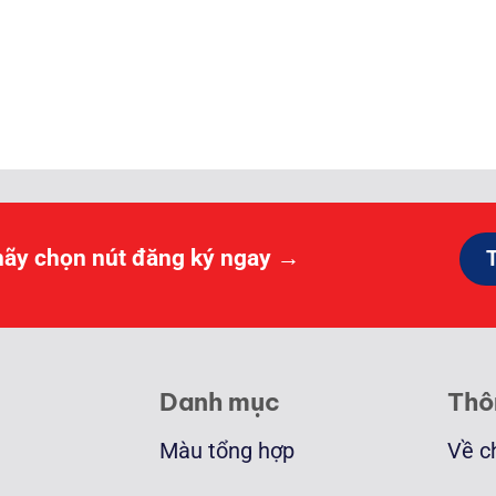
ảng
000 ₫
0.000 ₫
hãy chọn nút đăng ký ngay →
Danh mục
Thô
Màu tổng hợp
Về c