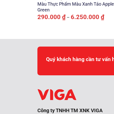
Màu Thực Phẩm Màu Xanh Táo Apple
Green
Kho
290.000
₫
6.250.000
₫
–
giá:
từ
290.
đến
6.25
Quý khách hàng cần tư vấn 
Công ty TNHH TM XNK VIGA