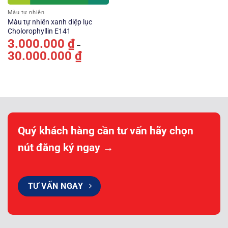
Màu tự nhiên
Màu tự nhiên xanh diệp lục
Cholorophyllin E141
3.000.000
₫
–
30.000.000
₫
Khoảng
giá:
từ
3.000.000 ₫
đến
30.000.000 ₫
Quý khách hàng cần tư vấn hãy chọn
nút đăng ký ngay →
TƯ VẤN NGAY