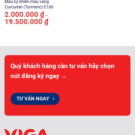
Màu tự nhiên màu vàng
Curcumin (Turmeric) E100
2.000.000
₫
–
19.500.000
₫
Khoảng
giá:
từ
2.000.000 ₫
đến
19.500.000 ₫
Quý khách hàng cần tư vấn hãy chọn
nút đăng ký ngay →
TƯ VẤN NGAY