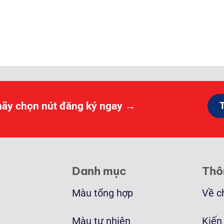
oảng
:
0.000 ₫
n
.000.000 ₫
hãy chọn nút đăng ký ngay →
Danh mục
Thô
Màu tổng hợp
Về c
Màu tự nhiên
Kiến