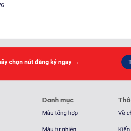
VG
ảng
000 ₫
0.000 ₫
hãy chọn nút đăng ký ngay →
Danh mục
Thô
Màu tổng hợp
Về c
Màu tự nhiên
Kiến