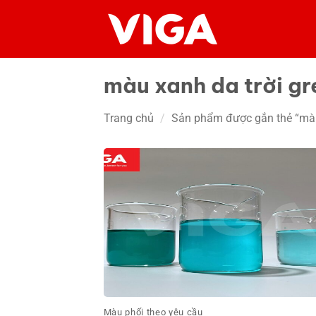
Chuyển
đến
nội
dung
màu xanh da trời g
Trang chủ
/
Sản phẩm được gắn thẻ “màu 
Màu phối theo yêu cầu