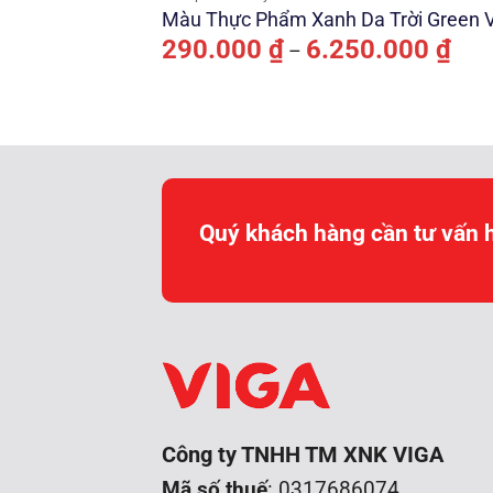
Màu Thực Phẩm Xanh Da Trời Green 
Kho
290.000
₫
6.250.000
₫
–
giá:
từ
290.
đến
6.25
Quý khách hàng cần tư vấn 
Công ty TNHH TM XNK VIGA
Mã số thuế
: 0317686074