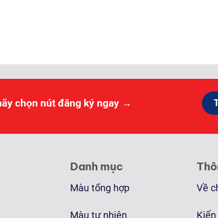
ảng
000 ₫
0.000 ₫
hãy chọn nút đăng ký ngay →
Danh mục
Thô
Màu tổng hợp
Về c
Màu tự nhiên
Kiến