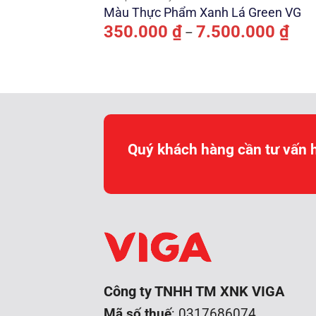
Màu Thực Phẩm Xanh Lá Green VG
Kho
350.000
₫
7.500.000
₫
–
giá:
từ
350.
đến
7.50
Quý khách hàng cần tư vấn 
Công ty TNHH TM XNK VIGA
Mã số thuế
: 0317686074