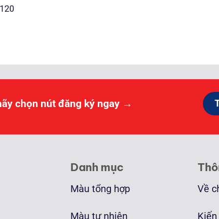
E120
Khoảng
giá:
từ
5.000.000 ₫
đến
30.000.000 ₫
hãy chọn nút đăng ký ngay →
Danh mục
Thô
Màu tổng hợp
Về c
Màu tự nhiên
Kiến