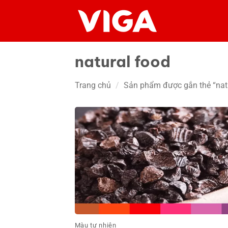
Chuyển
đến
nội
dung
natural food
Trang chủ
/
Sản phẩm được gắn thẻ “natu
Màu tự nhiên