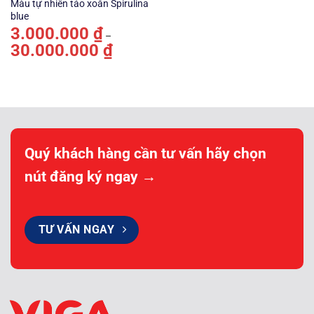
Màu tự nhiên tảo xoắn Spirulina
blue
3.000.000
₫
–
30.000.000
₫
Khoảng
giá:
từ
3.000.000 ₫
đến
30.000.000 ₫
Quý khách hàng cần tư vấn hãy chọn
nút đăng ký ngay →
TƯ VẤN NGAY