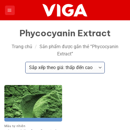
Chuyển
đến
nội
dung
Phycocyanin Extract
Trang chủ
/
Sản phẩm được gắn thẻ “Phycocyanin
Extract”
Màu tự nhiên