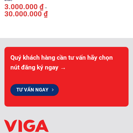
3.000.000
₫
–
30.000.000
₫
Khoảng
giá:
từ
3.000.000 ₫
đến
30.000.000 ₫
Quý khách hàng cần tư vấn hãy chọn
nút đăng ký ngay →
TƯ VẤN NGAY