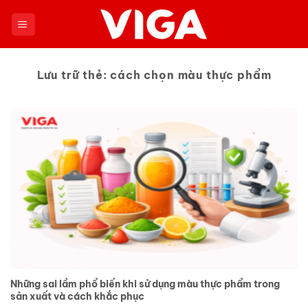
Chuyển
đến
nội
dung
Lưu trữ thẻ:
cách chọn màu thực phẩm
Những sai lầm phổ biến khi sử dụng màu thực phẩm trong
sản xuất và cách khắc phục