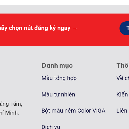
hãy chọn nút đăng ký ngay →
Danh mục
Thô
Màu tổng hợp
Về c
Màu tự nhiên
Kiến
áng Tám,
Bột màu ném Color VIGA
Liên
hí Minh.
Dịch vụ