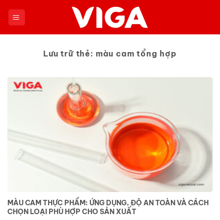
Chuyển
đến
nội
dung
Lưu trữ thẻ:
màu cam tổng hợp
MÀU CAM THỰC PHẨM: ỨNG DỤNG, ĐỘ AN TOÀN VÀ CÁCH
CHỌN LOẠI PHÙ HỢP CHO SẢN XUẤT