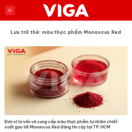
Chuyển
đến
nội
dung
Lưu trữ thẻ:
màu thực phẩm Monascus Red
Đơn vị tư vấn và cung cấp màu thực phẩm tự nhiên chiết
xuất gạo lứt Monascus Red đáng tin cậy tại TP.HCM