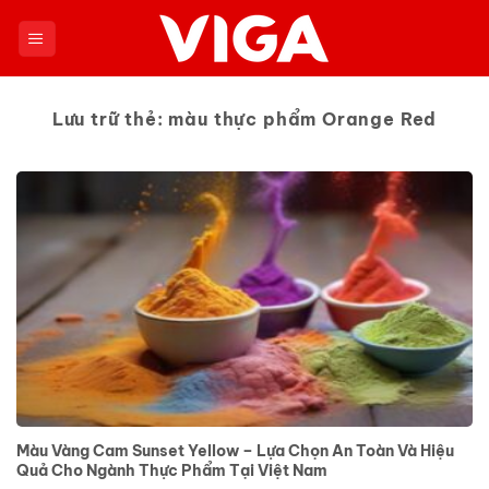
Chuyển
đến
nội
dung
Lưu trữ thẻ:
màu thực phẩm Orange Red
Màu Vàng Cam Sunset Yellow – Lựa Chọn An Toàn Và Hiệu
Quả Cho Ngành Thực Phẩm Tại Việt Nam