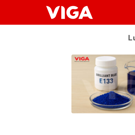
Chuyển
đến
nội
dung
L