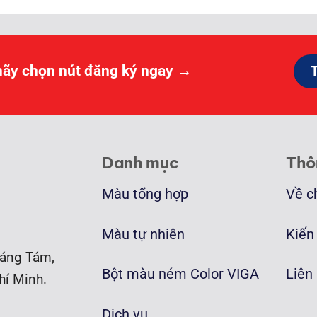
hãy chọn nút đăng ký ngay →
Danh mục
Thô
Màu tổng hợp
Về c
Màu tự nhiên
Kiến
áng Tám,
Bột màu ném Color VIGA
Liên
hí Minh.
Dịch vụ