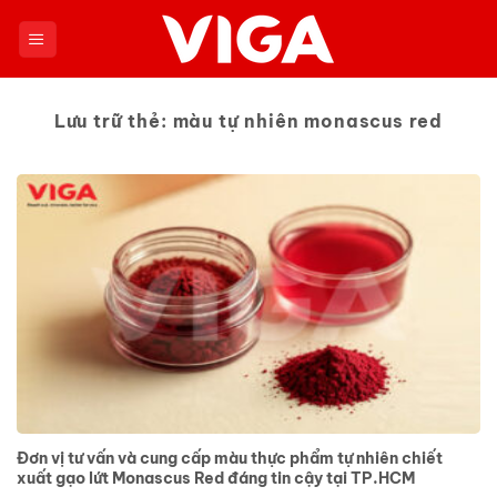
Chuyển
đến
nội
dung
Lưu trữ thẻ:
màu tự nhiên monascus red
Đơn vị tư vấn và cung cấp màu thực phẩm tự nhiên chiết
xuất gạo lứt Monascus Red đáng tin cậy tại TP.HCM