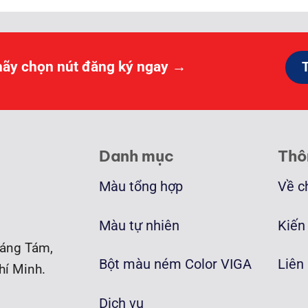
hãy chọn nút đăng ký ngay →
Danh mục
Thô
Màu tổng hợp
Về c
Màu tự nhiên
Kiến
áng Tám,
Bột màu ném Color VIGA
Liên
hí Minh.
Dịch vụ