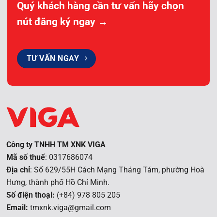
Quý khách hàng cần tư vấn hãy chọn
nút đăng ký ngay →
TƯ VẤN NGAY
Công ty TNHH TM XNK VIGA
Mã số thuế
: 0317686074
Địa chỉ
: Số 629/55H Cách Mạng Tháng Tám, phường Hoà
Hưng, t
hành phố Hồ Chí Minh.
Số điện thoại:
(+84) 978 805 205
Email:
tmxnk.viga@gmail.com