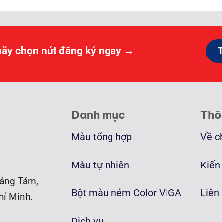
hãy chọn nút đăng ký ngay →
Danh mục
Thô
Màu tổng hợp
Về c
Màu tự nhiên
Kiến
áng Tám,
Bột màu ném Color VIGA
Liên
hí Minh.
Dịch vụ