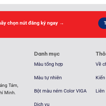
hãy chọn nút đăng ký ngay →
Danh mục
Thô
Màu tổng hợp
Về c
Màu tự nhiên
Kiến
áng Tám,
Bột màu ném Color VIGA
Liên
hí Minh.
Dịch vụ