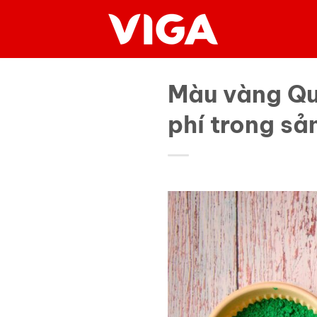
Chuyển
đến
nội
dung
Màu vàng Qui
phí trong sả