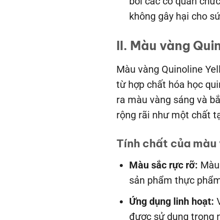
bởi các cơ quan chứ
không gây hại cho sứ
II. Màu vàng Quin
Màu vàng Quinoline Yel
từ hợp chất hóa học qui
ra màu vàng sáng và bắ
rộng rãi như một chất 
Tính chất của màu 
Màu sắc rực rỡ:
Màu 
sản phẩm thực phẩm 
Ứng dụng linh hoạt:
V
được sử dụng trong n