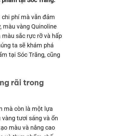
c phẩm tại Sóc Trăng.
m chi phí mà vẫn đảm
y, màu vàng Quinoline
a màu sắc rực rỡ và hấp
chúng ta sẽ khám phá
ẩm tại Sóc Trăng, cũng
ng rãi trong
n mà còn là một lựa
 vàng tươi sáng và ổn
 tạo màu và nâng cao