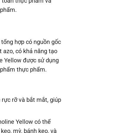
n toàn thực phẩm và
c phẩm.
u tổng hợp có nguồn gốc
t azo, có khả năng tạo
e Yellow được sử dụng
n phẩm thực phẩm.
rực rỡ và bắt mắt, giúp
oline Yellow có thể
kẹo, mỳ, bánh kẹo, và