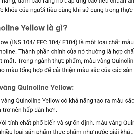
c năng, đảm bảo rằng nó đáp ứng các tiêu chuẩn a
c khỏe của người tiêu dùng khi sử dụng trong thự
oline Yellow là gì?
low (
INS 104/ EEC 104/ E104)
là một loại chất mà
noline. Thành phần chính của nó thường là hợp chấ
t mắt. Trong ngành thực phẩm, màu vàng Quinolin
tạo màu tổng hợp để cải thiện màu sắc của các sả
vàng Quinoline Yellow:
vàng Quinoline Yellow có khả năng tạo ra màu sắc 
trở nên hấp dẫn hơn.
ới tính chất phổ biến và sự ổn định, màu vàng Quin
hiều loại sản phẩm thực phẩm như nước giải khát, 