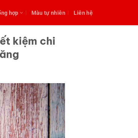
ổng hợp
Màu tự nhiên
Liên hệ
ết kiệm chi
răng