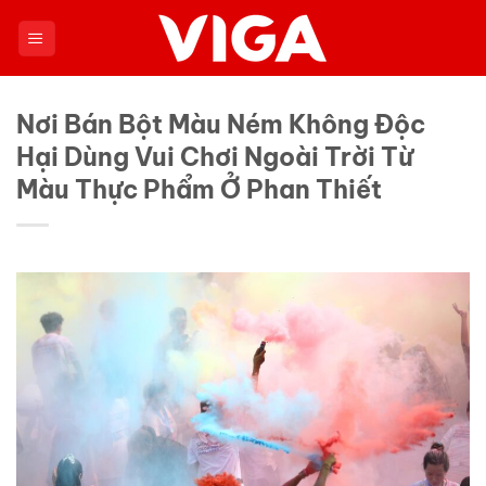
Chuyển
đến
nội
dung
Nơi Bán Bột Màu Ném Không Độc
Hại Dùng Vui Chơi Ngoài Trời Từ
Màu Thực Phẩm Ở Phan Thiết