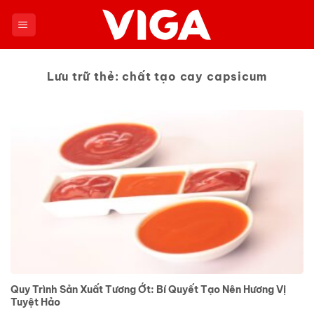
Chuyển
đến
nội
dung
Lưu trữ thẻ:
chất tạo cay capsicum
Quy Trình Sản Xuất Tương Ớt: Bí Quyết Tạo Nên Hương Vị
Tuyệt Hảo