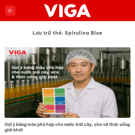
Chuyển
đến
nội
dung
Lưu trữ thẻ:
Spirulina Blue
Gợi ý bảng màu phù hợp cho nước trái cây, siro và thức uống
giải khát