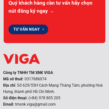
Quý khách hàng cần tư vấn hãy chọn
nút đăng ký ngay →
TƯ VẤN NGAY
Công ty TNHH TM XNK VIGA
Mã số thuế
: 0317686074
Địa chỉ
: Số 629/55H Cách Mạng Tháng Tám, phường Hoà
Hưng, t
hành phố Hồ Chí Minh.
Số điện thoại:
(+84) 978 805 205
Email:
tmxnk.viga@gmail.com